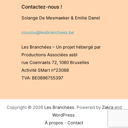
Contactez-nous !
Solange De Mesmaeker & Emilie Danel
coucou@lesbranchees.be
Les Branchées – Un projet hébergé par
Productions Associées asbl
rue Coenraets 72, 1060 Bruxelles
Activité SMart n°23068
TVA: BE0896755397
Copyright © 2026
Les Branchées
. Powered by
Zakra
and
WordPress
.
À propos
-
Contact