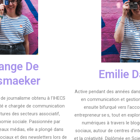
ange De
Emilie D
smaeker
Active pendant des années dans 
e de journalisme obtenu à l’IHECS
en communication et gestion 
été e chargée de communication
ensuite bifurqué vers l’a
tures des secteurs associatif,
entrepreneur·se·s, tout en explor
onomie sociale. Passionnée par
numériques à travers le blog
veaux médias, elle a plongé dans
sociaux, autour de centres d’in
sociaux et des newsletters lors de
et la créativité. Diplômée en Sci