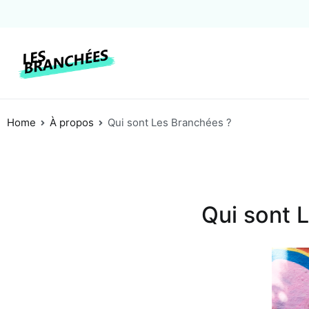
Les Branchées
Coaching et formations en communicat
Home
À propos
Qui sont Les Branchées ?
Qui sont 